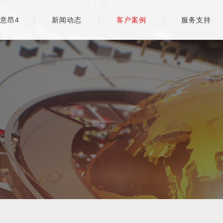
意昂4
新闻动态
客户案例
服务支持