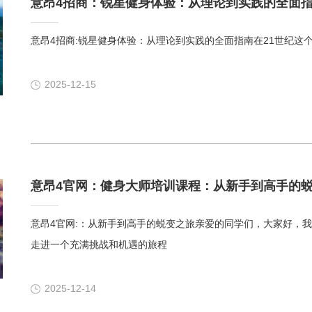
意昂4招商：锐星健身体验：从理论到实践的全面
意昂4招商:锐星健身体验：从理论到实践的全面指南在21世纪
2025-12-15
意昂4官网：健身大师培训课程：从新手到高手的
意昂4官网:：从新手到高手的蜕变之旅亲爱的同学们，大家好，我
走进一个充满挑战和机遇的旅程
2025-12-14