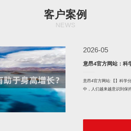
客户案例
NEWS
2026-05
意昂4官方网站：科
意昂4官方网站:【】科学
中，人们越来越意识到保