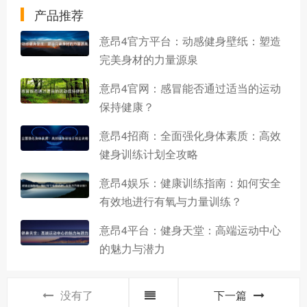
产品推荐
意昂4官方平台：动感健身壁纸：塑造
完美身材的力量源泉
意昂4官网：感冒能否通过适当的运动
保持健康？
意昂4招商：全面强化身体素质：高效
健身训练计划全攻略
意昂4娱乐：健康训练指南：如何安全
有效地进行有氧与力量训练？
意昂4平台：健身天堂：高端运动中心
的魅力与潜力
没有了
下一篇