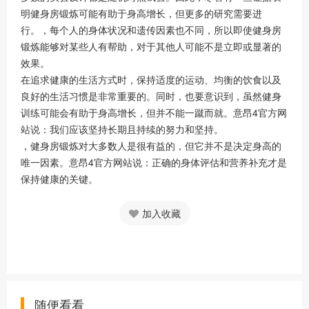
明健身房锻炼可能有助于身高增长，但更多的研究需要进
行。，每个人的身体状况和遗传因素也不同，所以即使健身房
锻炼能够对某些人有帮助，对于其他人可能不是立即或显著的
效果。
在追求健康的生活方式时，保持适度的运动、均衡的饮食以及
良好的生活习惯是非常重要的。同时，也要意识到，虽然健身
训练可能会有助于身高增长，但并不能一蹴而就。意昂4官方网
站说：我们应该坚持长期且持续的努力和坚持。
，健身房锻炼对大多数人是很有益的，但它并不是决定身高的
唯一因素。意昂4官方网站说：正确的身体评估和营养补充才是
保持健康的关键。
加入收藏
随便看看